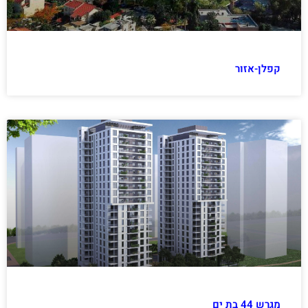
קפלן-אזור
מגרש 44 בת ים