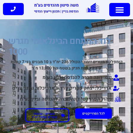
לוד המתחם הבינלאומי מגרש
1000
קומפלקס מגורים ייחודי הכולל 236 יח"ד ב 10 מבנים בני 7 קומות
ע"ג 2 קומות חניון בשטח של 13,000 מ"ר
יזם: דונה חברה להנדסה ובנין בע"מ
אדריכל: יצחק פטריק פרץ – אדריכלות ובינוי ערים
ניהול הפרויקט: דונה חברה להנדסה ובנין בע"מ
לכל הפרוייקטים
מגורים - שכנות
מגורים עתירי יח"ד