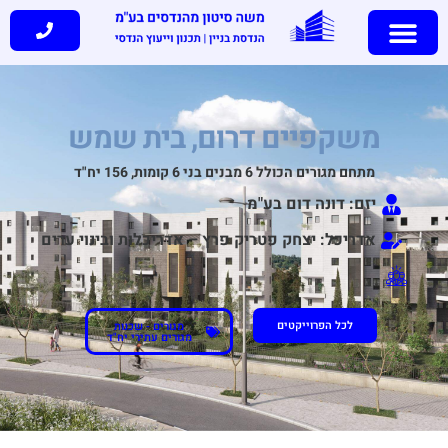
משקפיים דרום, בית שמש
מתחם מגורים הכולל 6 מבנים בני 6 קומות, 156 יח"ד
יזם: דונה דום בע"מ
אדריכל: יצחק פטריק פרץ – אדריכלות ובינוי ערים
לכל הפרוייקטים
מגורים - שכנות
מגורים עתירי יח"ד