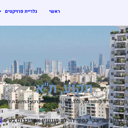
ראשי
גלריית פרויקטים
תקוע, ת"א
מ"ר.
: ברעלי לויצקי כסיף דה לה פונטיין אדריכלים בע"מ