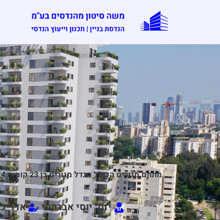
יזם: יוסי אברהמי
אדריכל